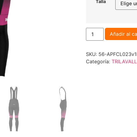
Talla
Añadir al ca
SKU:
56-APFCL023v1M
Categoría:
TRILAVALL