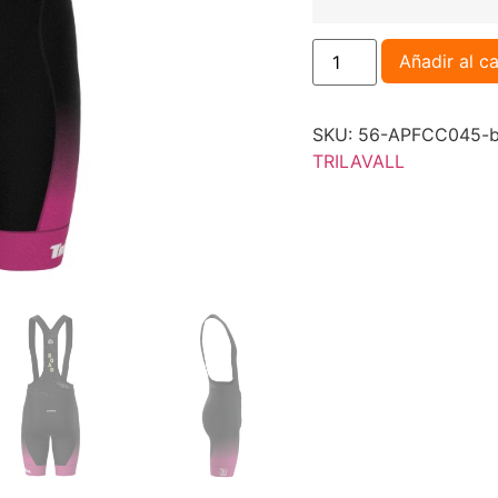
Añadir al ca
SKU:
56-APFCC045-ba
TRILAVALL