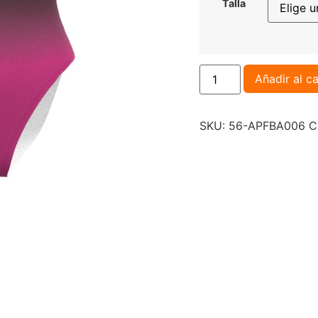
Talla
Añadir al ca
SKU:
56-APFBA006
C