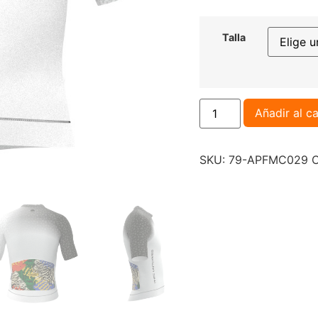
Talla
Añadir al ca
SKU:
79-APFMC029
C