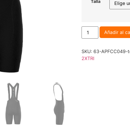
Talla
Añadir al ca
SKU:
63-APFCC049-to
2XTRI