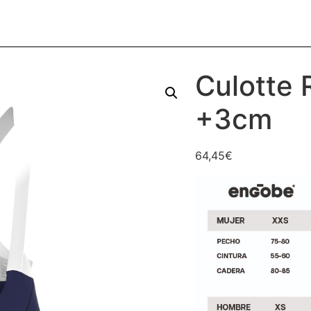
Culotte
+3cm
64,45
€