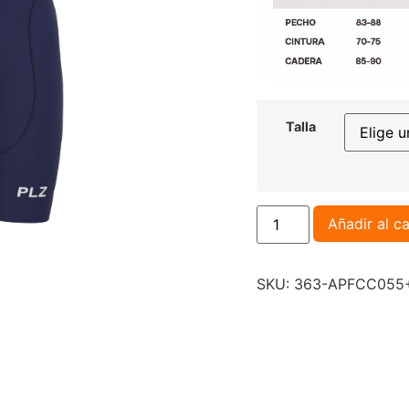
Talla
Añadir al ca
SKU:
363-APFCC055