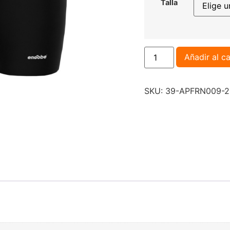
Talla
Añadir al ca
SKU:
39-APFRN009-2