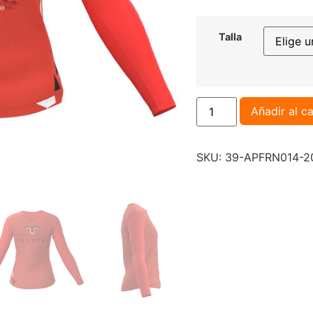
Talla
Añadir al ca
SKU:
39-APFRN014-2