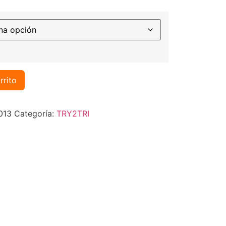
rrito
013
Categoría:
TRY2TRI