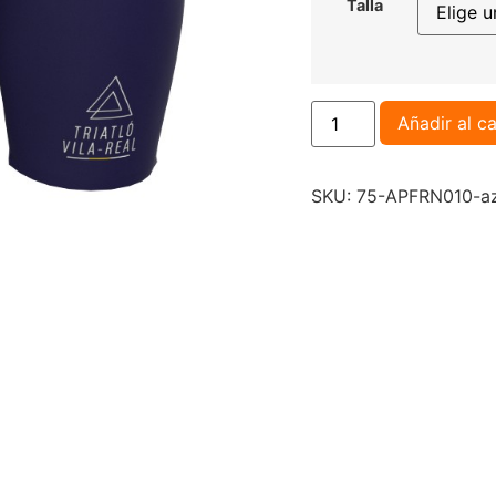
Talla
Añadir al ca
SKU:
75-APFRN010-az