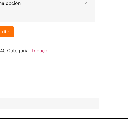
rrito
040
Categoría:
Tripuçol