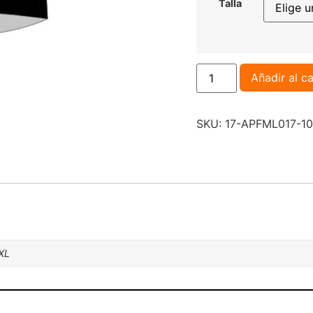
Talla
Añadir al ca
SKU:
17-APFML017-1
XXL