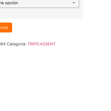
rrito
064
Categoría:
TRIPICASSENT