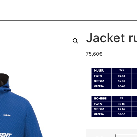
Jacket r
75,60
€