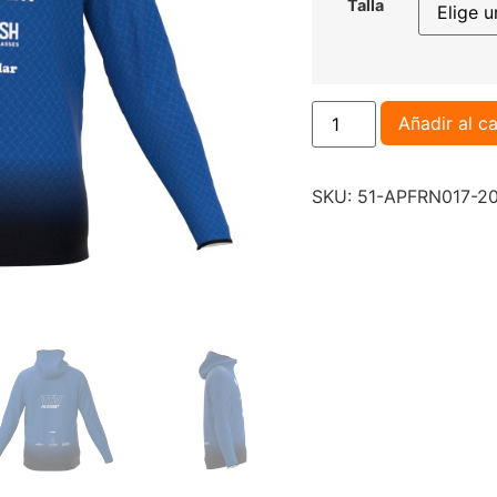
Talla
Añadir al ca
SKU:
51-APFRN017-2