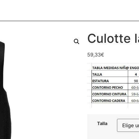
Culotte 
59,33
€
Talla