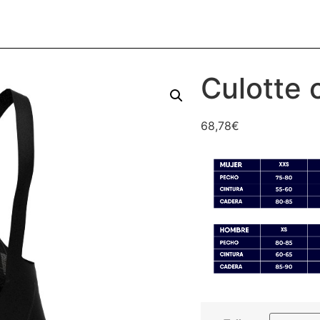
Culotte 
68,78
€