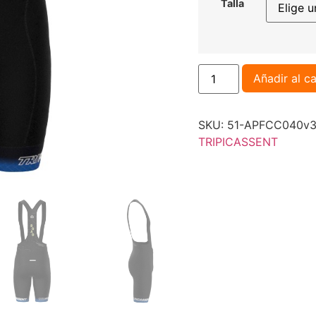
Talla
Añadir al ca
SKU:
51-APFCC040v3M
TRIPICASSENT