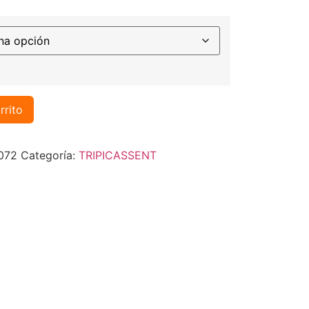
rrito
072
Categoría:
TRIPICASSENT