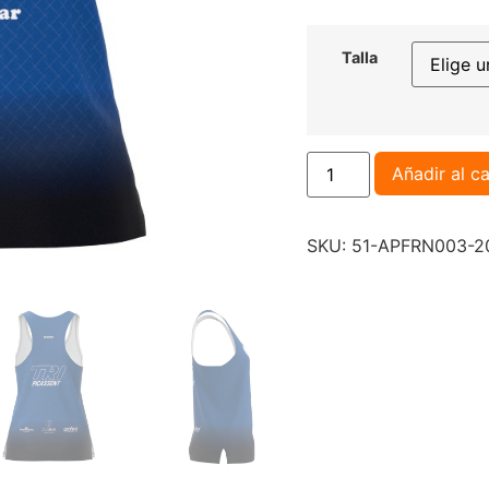
Talla
Añadir al ca
SKU:
51-APFRN003-2