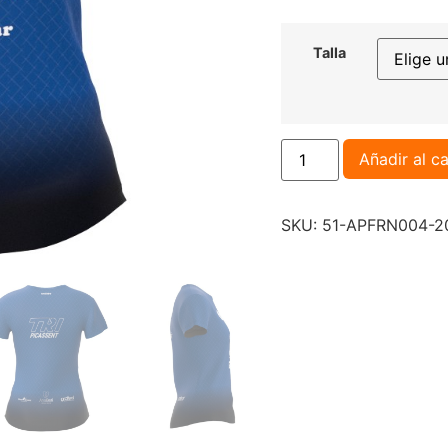
Talla
Añadir al ca
SKU:
51-APFRN004-2