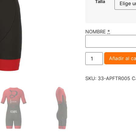
Talla
NOMBRE
*
Añadir al ca
SKU:
33-APFTR005
C