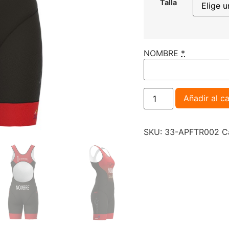
Talla
NOMBRE
*
Añadir al ca
SKU:
33-APFTR002
C