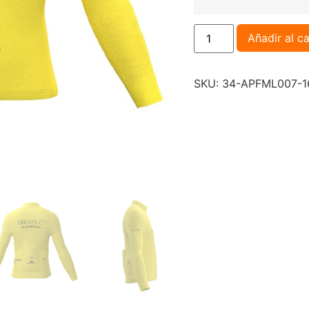
Añadir al ca
SKU:
34-APFML007-1