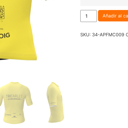
Añadir al ca
SKU:
34-APFMC009