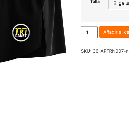
Talla
Añadir al ca
SKU:
36-APFRN007-n