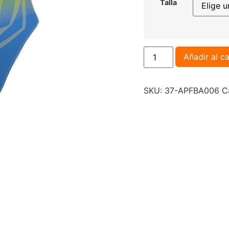
Talla
Añadir al ca
SKU:
37-APFBA006
C