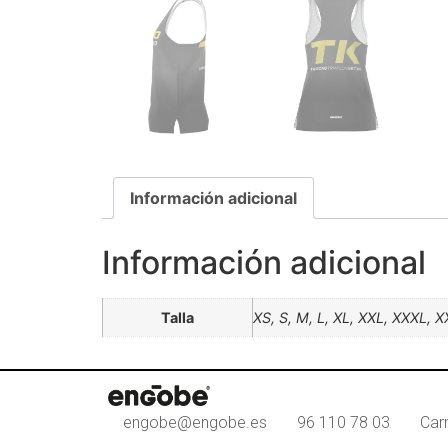
Información adicional
Información adicional
Talla
XS, S, M, L, XL, XXL, XXXL, 
engobe@engobe.es
96 110 78 03
Car