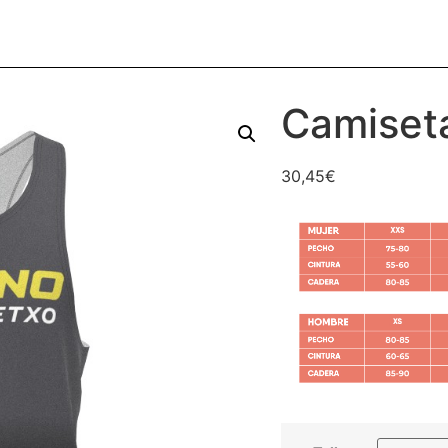
Camiseta
30,45
€