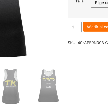
Talla
Añadir al ca
SKU:
40-APFRN003
C