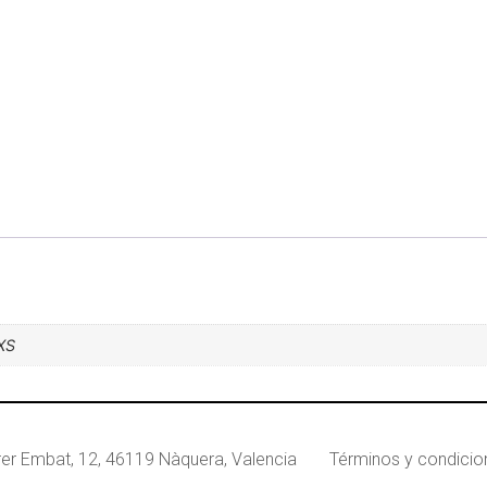
XXS
rer Embat, 12, 46119 Nàquera, Valencia
Términos y condici