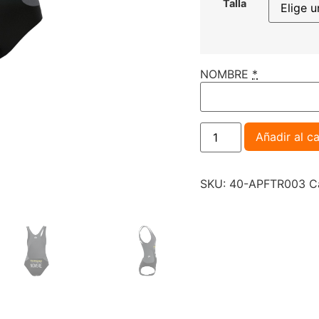
Talla
NOMBRE
*
Añadir al ca
SKU:
40-APFTR003
C