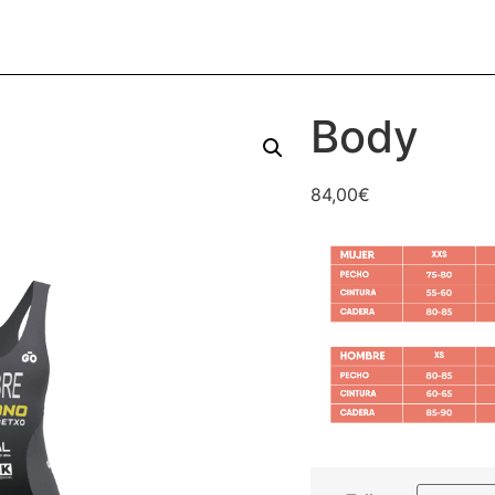
Body
84,00
€