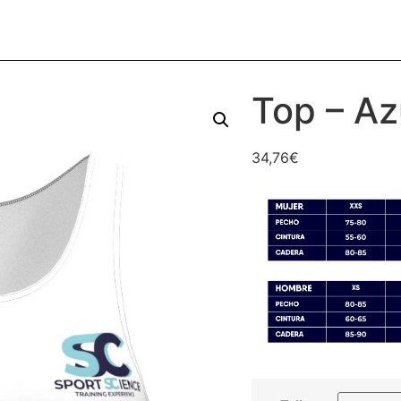
Top – Az
34,76
€