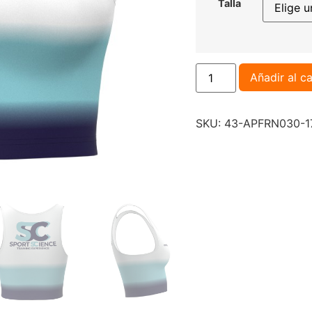
Talla
Añadir al ca
SKU:
43-APFRN030-1