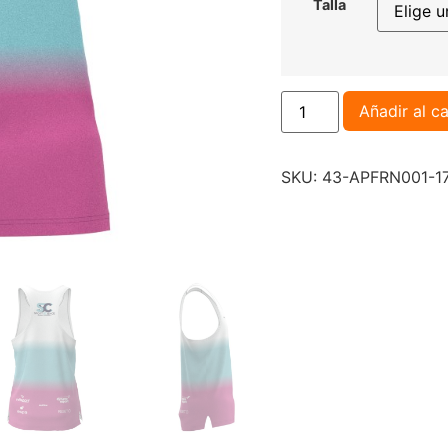
Talla
Añadir al ca
SKU:
43-APFRN001-1