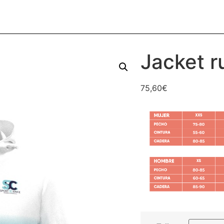
Jacket r
75,60
€