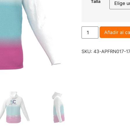
Talla
Añadir al ca
SKU:
43-APFRN017-1