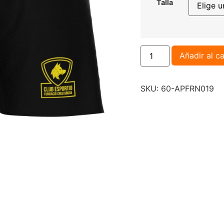
Talla
Añadir al ca
SKU:
60-APFRN019