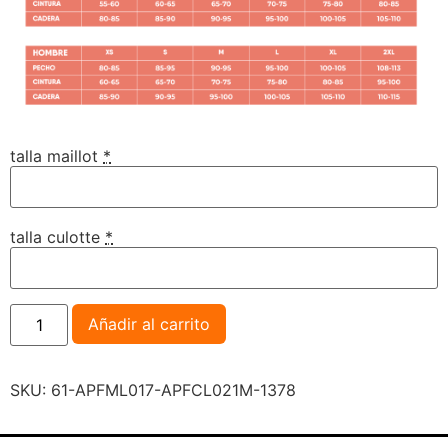
talla maillot
*
talla culotte
*
Añadir al carrito
SKU:
61-APFML017-APFCL021M-1378