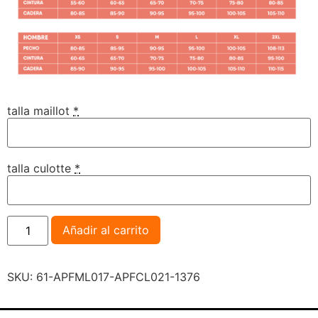
talla maillot
*
talla culotte
*
Añadir al carrito
SKU:
61-APFML017-APFCL021-1376