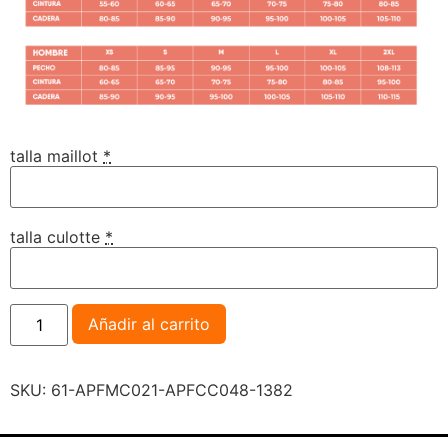
talla maillot
*
talla culotte
*
Añadir al carrito
SKU:
61-APFMC021-APFCC048-1382