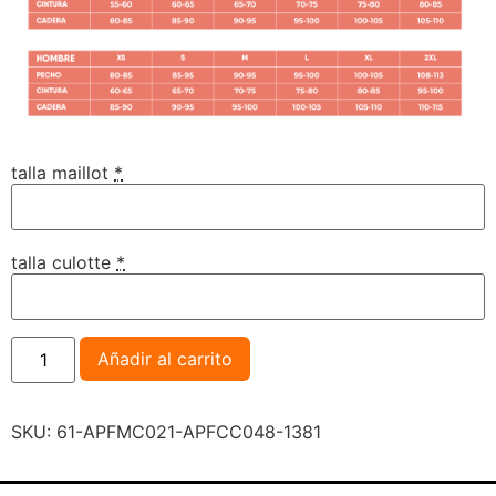
talla maillot
*
talla culotte
*
Añadir al carrito
SKU:
61-APFMC021-APFCC048-1381