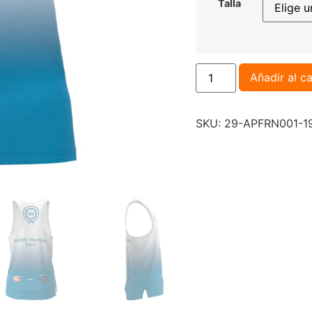
Talla
Añadir al ca
SKU:
29-APFRN001-1