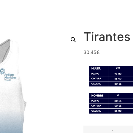
Tirante
30,45
€