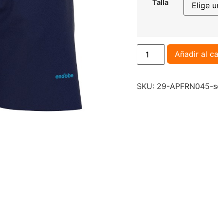
Talla
Añadir al ca
SKU:
29-APFRN045-se