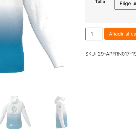
Talla
Añadir al ca
SKU:
29-APFRN017-1