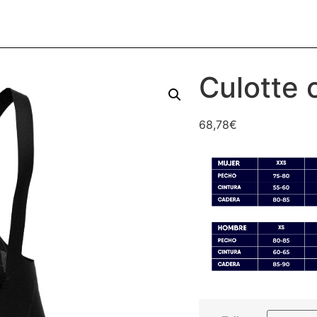
Culotte 
68,78
€