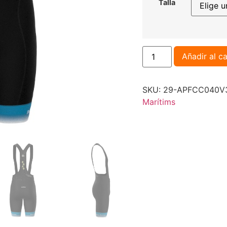
Talla
Añadir al ca
SKU:
29-APFCC040V3
Marítims