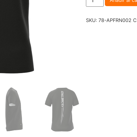
Añadir al ca
SKU:
78-APFRN002
C