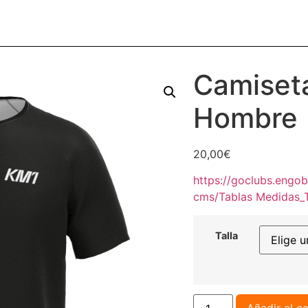
Camiset
Hombre
20,00
€
https://goclubs.engo
cms/Tablas Medidas_T
Talla