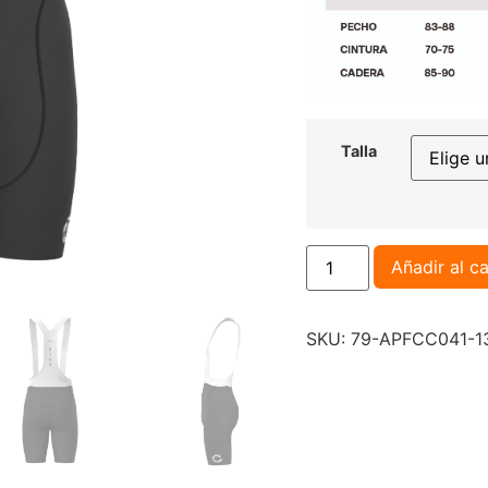
Talla
Añadir al ca
SKU:
79-APFCC041-1