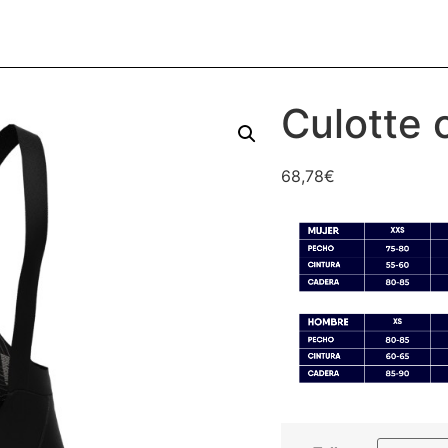
Culotte 
68,78
€