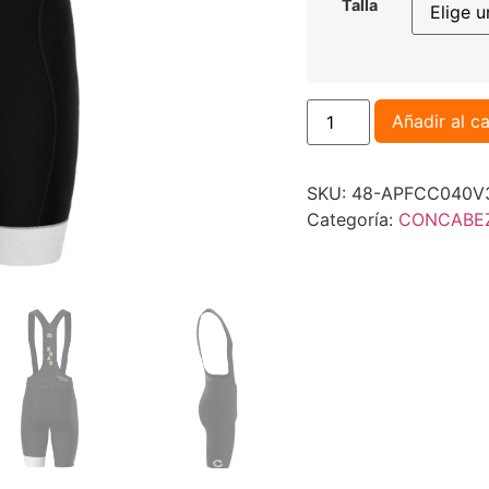
Talla
Añadir al ca
SKU:
48-APFCC040V3-t
Categoría:
CONCABE