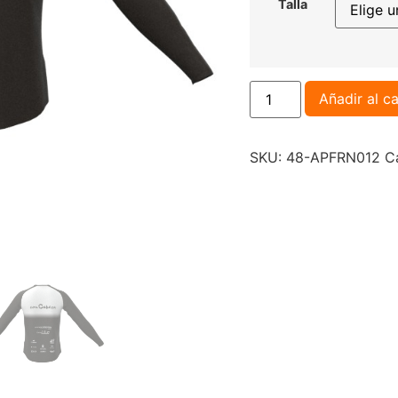
Talla
Añadir al ca
SKU:
48-APFRN012
C