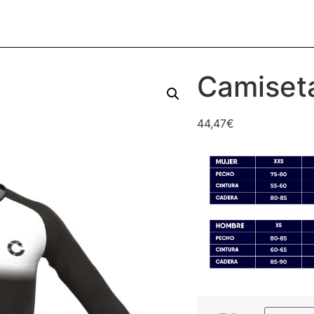
Camiseta
44,47
€