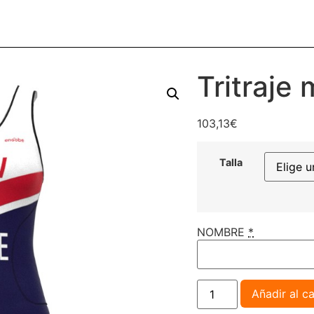
Tritraje 
103,13
€
Talla
NOMBRE
*
Añadir al ca