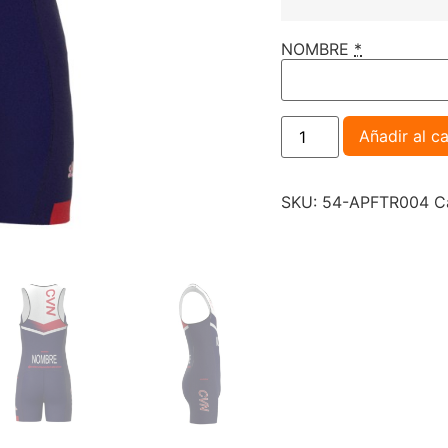
NOMBRE
*
Añadir al ca
SKU:
54-APFTR004
C