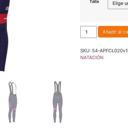
Talla
Añadir al ca
SKU:
54-APFCL020v
NATACIÓN