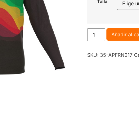
Talla
Añadir al ca
SKU:
35-APFRN017
C