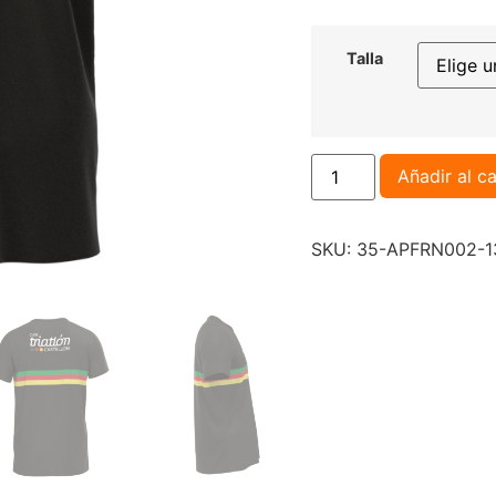
Talla
Añadir al ca
SKU:
35-APFRN002-1