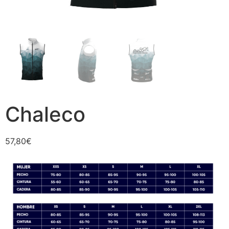
Chaleco
57,80
€