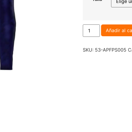
Añadir al ca
SKU:
53-APFPS005
C