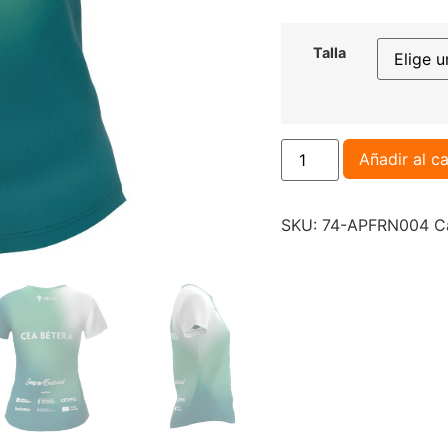
Talla
Añadir al ca
SKU:
74-APFRN004
C