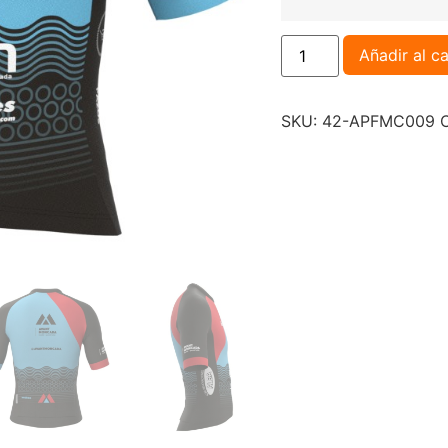
Añadir al ca
SKU:
42-APFMC009