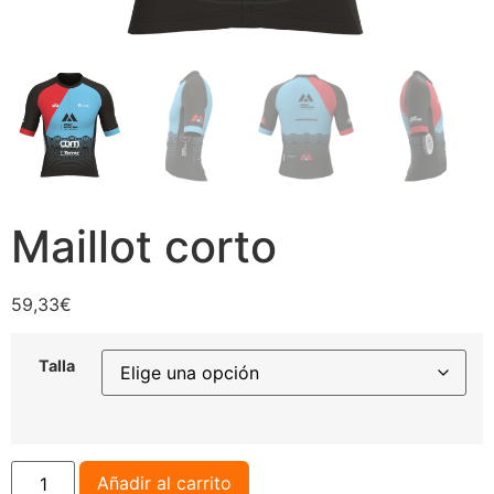
Maillot corto
59,33
€
Talla
Añadir al carrito