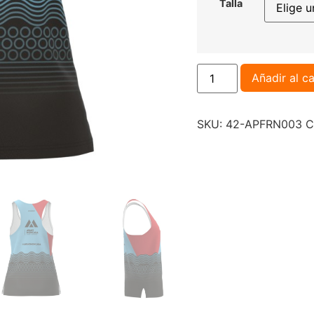
Talla
Añadir al ca
SKU:
42-APFRN003
C